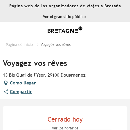
Aller
Página web de los organizadores de viajes a Bretaña
au
contenu
Ver el gran sitio público
principal
Página de inicio
Voyagez vos rêves
Voyagez vos rêves
13 Bis Quai de l'Yser, 29100 Douarnenez
Cómo llegar
Compartir
Horarios y datos de contacto
Cerrado hoy
Ver los horarios