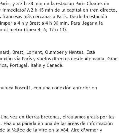
rís, y a 2 h 38 min de la estación Paris Charles de
 inmediato? A 2 h 15 min de la capital en tren directo,
s francesas más cercanas a París. Desde la estación
mper a 4 h y Brest a 4 h 30 min. Para llegar a la
o el metro (línea 4; 6; 12 o 13).
nard, Brest, Lorient, Quimper y Nantes. Está
xión vía París y vuelos directos desde Alemania, Gran
ica, Portugal, Italia y Canadá.
munica Roscoff, con una conexión anterior en
Una vez en tierras bretonas, circulamos gratis por las
s. Haz una parada en una de las áreas de información
de la Vallée de la Vire en la A84, Aire d’Armor y