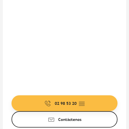
02 98 53 20
▒▒
Contáctenos