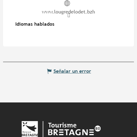
www.lougredelodet.bzh
Idiomas hablados
Idiomas hablados
Señalar un error