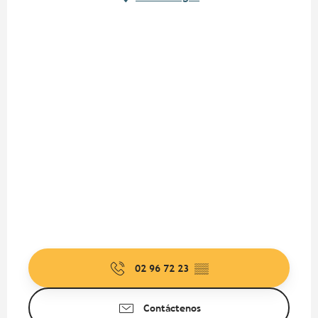
02 96 72 23
▒▒
Contáctenos