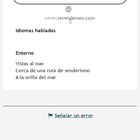
www.revesdemer.com
Idiomas hablados
Idiomas hablados
Entorno
Entorno
Vistas al mar
Cerca de una ruta de senderismo
A la orilla del mar
Señalar un error