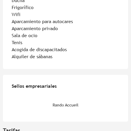
Ducha
Frigorífico
Wifi
Aparcamiento para autocares
Aparcamiento privado
Sala de ocio
Tenis
Acogida de discapacitados
Alquiler de sábanas
Oferta de prestaciones
Sellos empresariales
Sellos empresariales
Rando Accueil
Tarifas