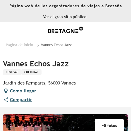
Aller
Página web de los organizadores de viajes a Bretaña
au
contenu
Ver el gran sitio público
principal
Página de inicio
Vannes Echos Jazz
Vannes Echos Jazz
FESTIVAL
CULTURAL
Jardin des Remparts, 56000 Vannes
Cómo llegar
Compartir
+5 fotos