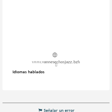
www.vannesechosjazz.bzh
Idiomas hablados
Idiomas hablados
Señalar un error