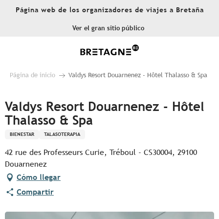
Aller
Página web de los organizadores de viajes a Bretaña
au
contenu
Ver el gran sitio público
principal
Página de inicio
Valdys Resort Douarnenez - Hôtel Thalasso & Spa
Valdys Resort Douarnenez - Hôtel
Thalasso & Spa
BIENESTAR
TALASOTERAPIA
42 rue des Professeurs Curie, Tréboul - CS30004, 29100
Douarnenez
Cómo llegar
Compartir