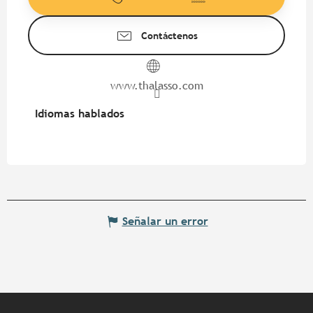
Contáctenos
www.thalasso.com
Idiomas hablados
Idiomas hablados
Señalar un error