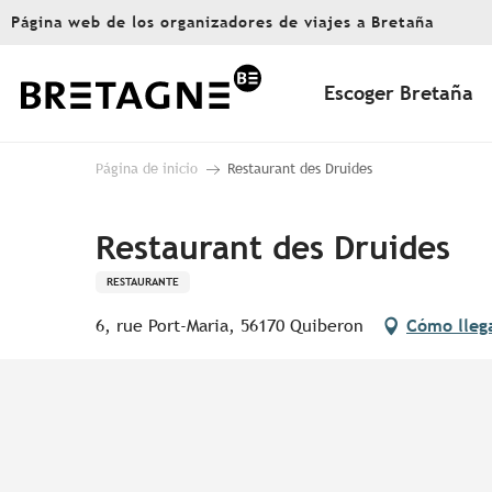
Aller
Página web de los organizadores de viajes a Bretaña
au
contenu
principal
Escoger Bretaña
Página de inicio
Restaurant des Druides
Restaurant des Druides
RESTAURANTE
6, rue Port-Maria, 56170 Quiberon
Cómo lleg