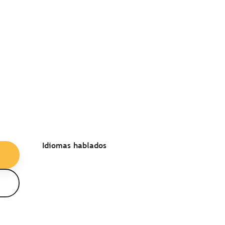
Idiomas hablados
Idiomas hablados