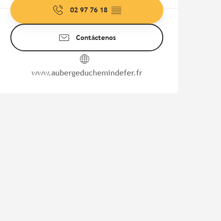
02 97 76 18
▒▒
Contáctenos
www.aubergeduchemindefer.fr