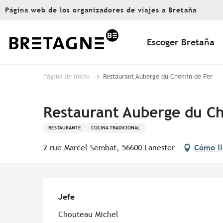
Aller
Página web de los organizadores de viajes a Bretaña
au
contenu
principal
Escoger Bretaña
Página de inicio
Restaurant Auberge du Chemin de Fer
Restaurant Auberge du C
RESTAURANTE
COCINA TRADICIONAL
2 rue Marcel Sembat, 56600 Lanester
Cómo ll
Jefe
Jefe
Chouteau Michel