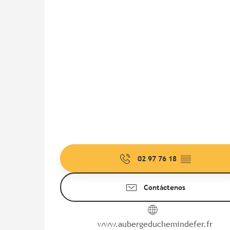
02 97 76 18
▒▒
Contáctenos
www.aubergeduchemindefer.fr