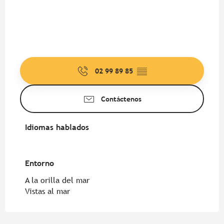
02 99 89 85
▒▒
Contáctenos
Idiomas hablados
Idiomas hablados
Entorno
Entorno
A la orilla del mar
Vistas al mar