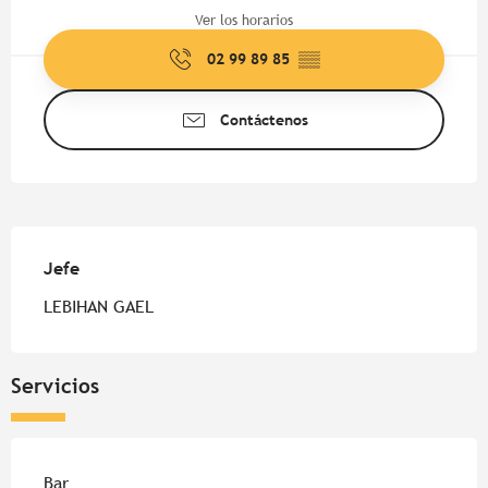
Ver los horarios
02 99 89 85
▒▒
Contáctenos
Jefe
Jefe
LEBIHAN GAEL
Servicios
Bar