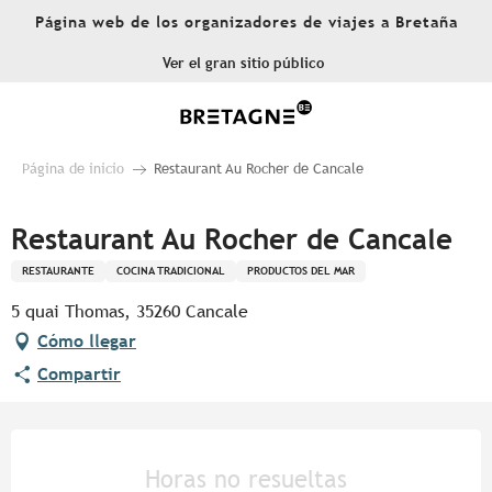
Aller
Página web de los organizadores de viajes a Bretaña
au
contenu
Ver el gran sitio público
principal
Página de inicio
Restaurant Au Rocher de Cancale
Restaurant Au Rocher de Cancale
RESTAURANTE
COCINA TRADICIONAL
PRODUCTOS DEL MAR
5 quai Thomas, 35260 Cancale
Cómo llegar
Compartir
Horarios y datos de contacto
Horas no resueltas