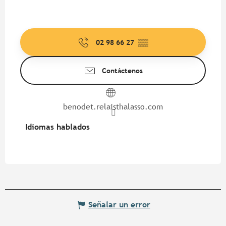
02 98 66 27
▒▒
Contáctenos
benodet.relaisthalasso.com
Idiomas hablados
Idiomas hablados
Señalar un error