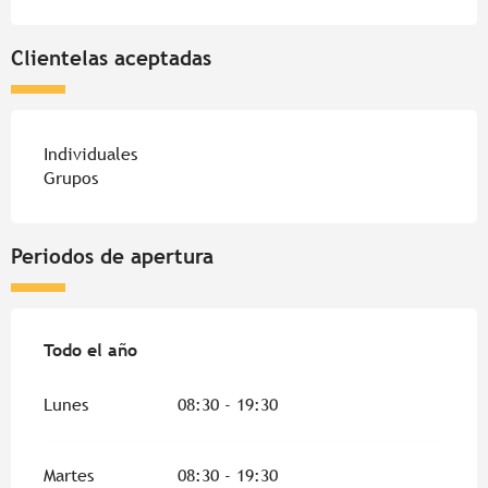
Clientelas aceptadas
Individuales
Grupos
Periodos de apertura
Todo el año
Todo el año
Lunes
08:30 - 19:30
Martes
08:30 - 19:30