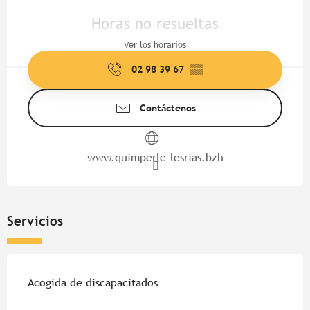
Horarios y datos de contacto
Horas no resueltas
Ver los horarios
02 98 39 67
▒▒
Contáctenos
www.quimperle-lesrias.bzh
Servicios
Acogida de discapacitados