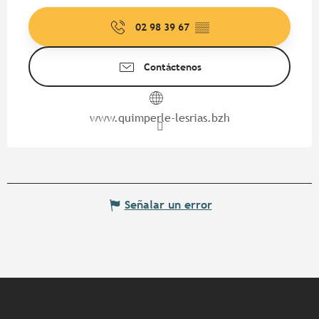
02 98 39 67
▒▒
Contáctenos
www.quimperle-lesrias.bzh
Señalar un error