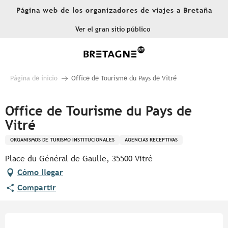
Aller
Página web de los organizadores de viajes a Bretaña
au
contenu
Ver el gran sitio público
principal
Página de inicio
Office de Tourisme du Pays de Vitré
Office de Tourisme du Pays de
Vitré
ORGANISMOS DE TURISMO INSTITUCIONALES
AGENCIAS RECEPTIVAS
Place du Général de Gaulle, 35500 Vitré
Cómo llegar
Compartir
Horarios y datos de contacto