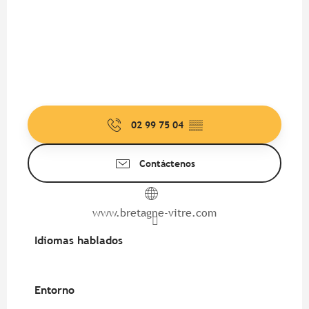
02 99 75 04
▒▒
Contáctenos
www.bretagne-vitre.com
Idiomas hablados
Idiomas hablados
Entorno
Entorno