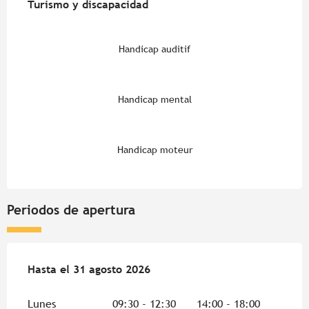
Turismo y discapacidad
Turismo y discapacidad
Handicap auditif
Handicap mental
Handicap moteur
Periodos de apertura
Del
Hasta el
1 julio 2026
31 agosto 2026
al
31 agosto 2026
Lunes
09:30 - 12:30
14:00 - 18:00