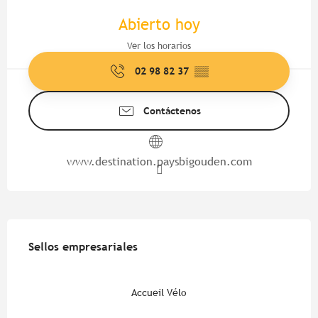
Horarios y datos de contacto
Abierto hoy
Ver los horarios
02 98 82 37
▒▒
Contáctenos
www.destination.paysbigouden.com
Oferta de prestaciones
Sellos empresariales
Sellos empresariales
Accueil Vélo