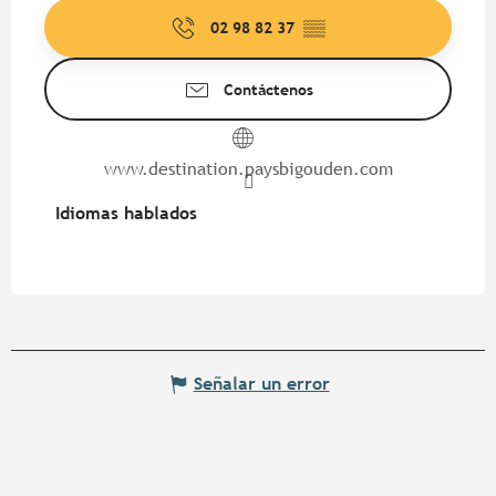
02 98 82 37
▒▒
Contáctenos
www.destination.paysbigouden.com
Idiomas hablados
Idiomas hablados
Señalar un error