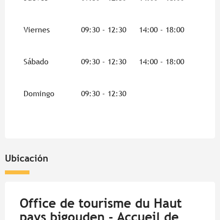
Del
15 mayo 2026
al
24 mayo 2026
Viernes
09:30 - 12:30
14:00 - 18:00
Del
26 mayo 2026
al
30 junio 2026
Sábado
09:30 - 12:30
14:00 - 18:00
Del
1 julio 2026
al
13 julio 2026
Domingo
09:30 - 12:30
El
15 agosto 2026
Domingo 16 agosto 2026
Del
17 agosto 2026
al
31 agosto 2026
Ubicación
Del
14 septiembre 2026
al
31 octubre
2026
Office de tourisme du Haut
Del
2 noviembre 2026
al
10 noviembre
2026
pays bigouden - Accueil de