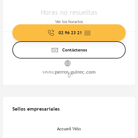
Horarios y datos de contacto
Horas no resueltas
Ver los horarios
02 96 23 21
▒▒
Contáctenos
www.perros-guirec.com
Oferta de prestaciones
Sellos empresariales
Sellos empresariales
Accueil Vélo