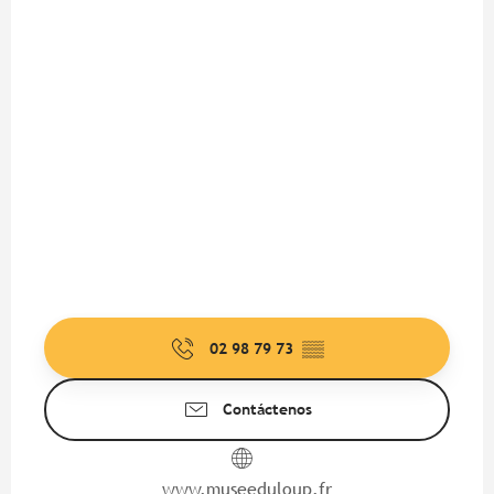
02 98 79 73
▒▒
Contáctenos
www.museeduloup.fr