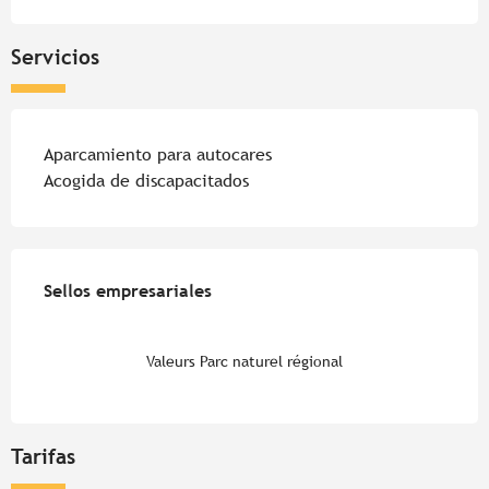
Servicios
Aparcamiento para autocares
Acogida de discapacitados
Oferta de prestaciones
Sellos empresariales
Sellos empresariales
Valeurs Parc naturel régional
Tarifas