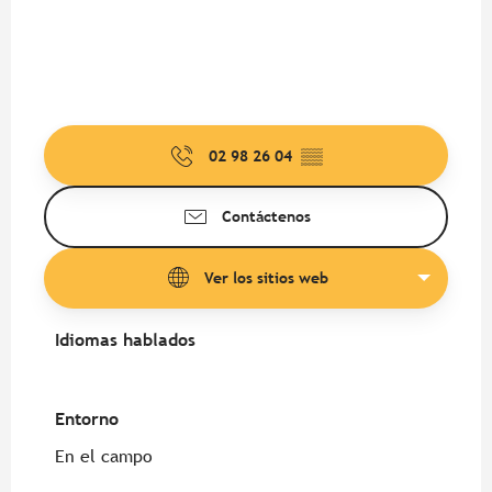
02 98 26 04
▒▒
Contáctenos
Ver los sitios web
Idiomas hablados
Idiomas hablados
Entorno
Entorno
En el campo