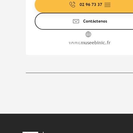
02 96 73 37
▒▒
Contáctenos
www.museebinic.fr