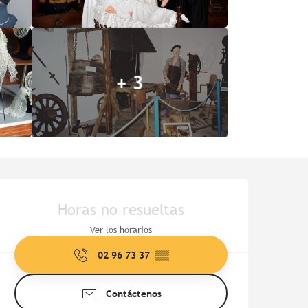
+ 3
Horarios y datos de contac
Horas no resueltas
Ver los horarios
02 96 73 37
▒▒
Contáctenos