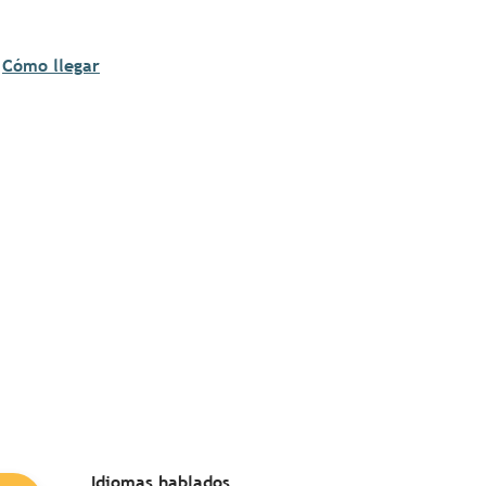
Cómo llegar
Idiomas hablados
Idiomas hablados