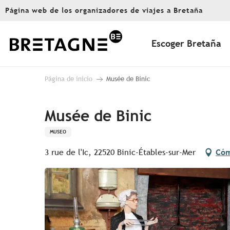
Aller
Página web de los organizadores de viajes a Bretaña
au
contenu
principal
Escoger Bretaña
Página de inicio
Musée de Binic
Musée de Binic
MUSEO
3 rue de l'Ic, 22520 Binic-Étables-sur-Mer
Cóm