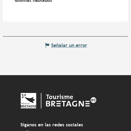
Idiomas hablados
Idiomas hablados
Señalar un error
Síganos en las redes sociales