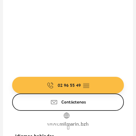
02 96 55 49
▒▒
Contáctenos
www.milmarin.bzh