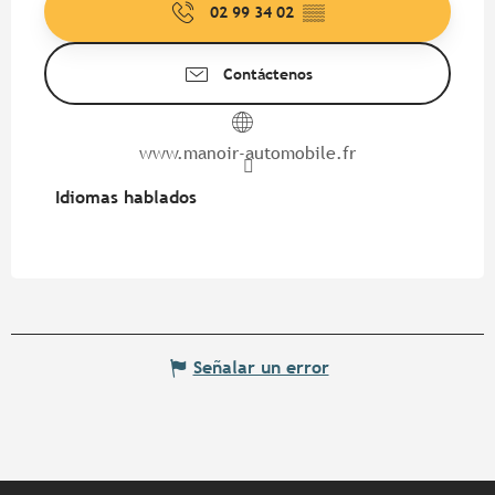
02 99 34 02
▒▒
Contáctenos
www.manoir-automobile.fr
Idiomas hablados
Idiomas hablados
Señalar un error