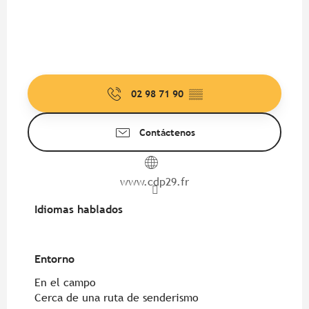
02 98 71 90
▒▒
Contáctenos
www.cdp29.fr
Idiomas hablados
Idiomas hablados
Entorno
Entorno
En el campo
Cerca de una ruta de senderismo