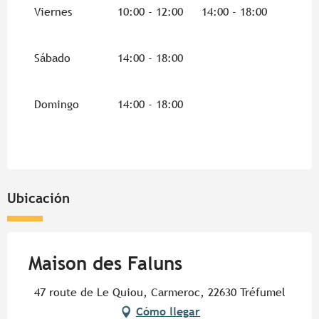
Viernes
10:00 - 12:00
14:00 - 18:00
Del
27 abril 2026
al
3 mayo 2026
Sábado
14:00 - 18:00
Del
4 mayo 2026
al
10 mayo 2026
Domingo
14:00 - 18:00
Del
11 mayo 2026
al
17 mayo 2026
Del
1 junio 2026
al
30 junio 2026
Del
1 septiembre 2026
al
18 octubre 2026
Ubicación
Del
19 octubre 2026
al
1 noviembre 2026
Maison des Faluns
Del
7 noviembre 2026
al
11 noviembre
2026
47 route de Le Quiou, Carmeroc, 22630 Tréfumel
Cómo llegar