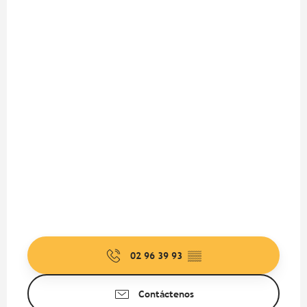
02 96 39 93
▒▒
Contáctenos