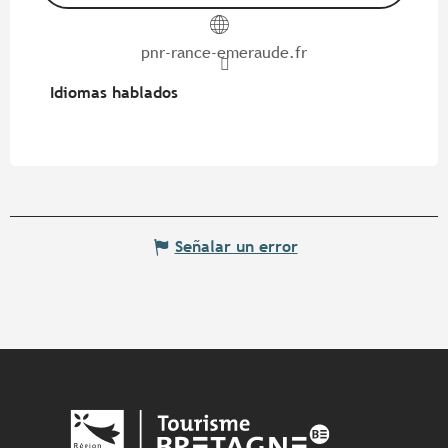
pnr-rance-emeraude.fr
Idiomas hablados
Idiomas hablados
Señalar un error