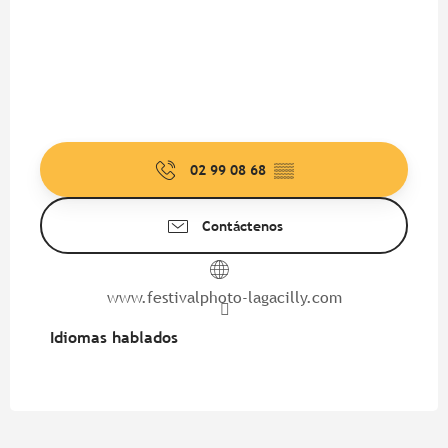
02 99 08 68
▒▒
Contáctenos
www.festivalphoto-lagacilly.com
Idiomas hablados
Idiomas hablados