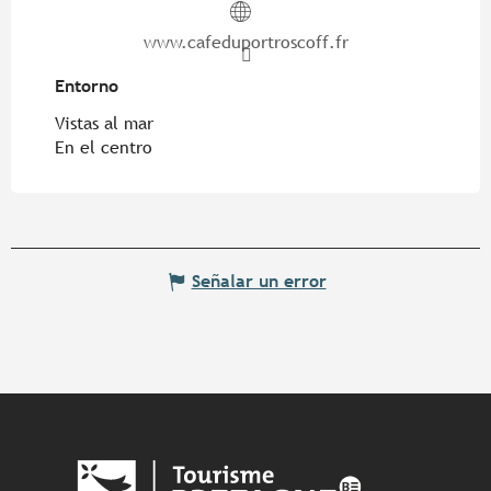
www.cafeduportroscoff.fr
Entorno
Entorno
Vistas al mar
En el centro
Señalar un error