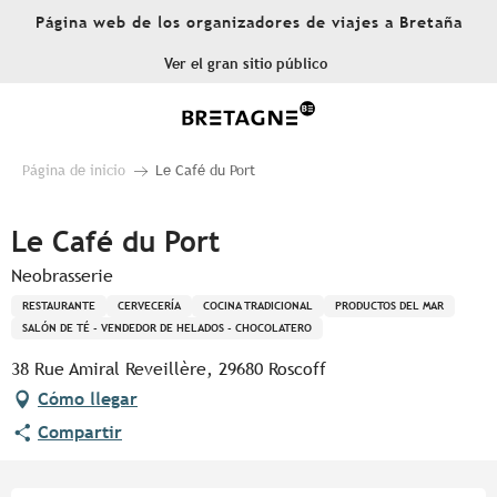
Aller
Página web de los organizadores de viajes a Bretaña
au
contenu
Ver el gran sitio público
principal
Página de inicio
Le Café du Port
Le Café du Port
Neobrasserie
RESTAURANTE
CERVECERÍA
COCINA TRADICIONAL
PRODUCTOS DEL MAR
SALÓN DE TÉ - VENDEDOR DE HELADOS - CHOCOLATERO
38 Rue Amiral Reveillère, 29680 Roscoff
Cómo llegar
Compartir