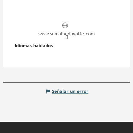
www.semainedugolfe.com
Idiomas hablados
Idiomas hablados
Señalar un error