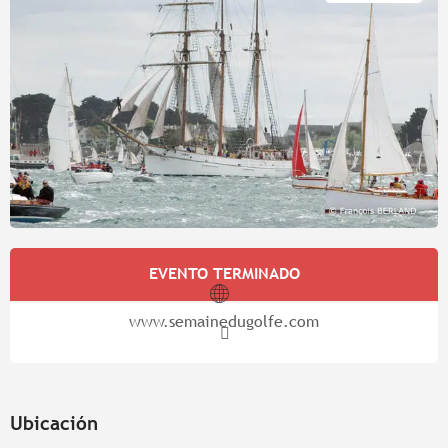
Horarios y datos de contacto
EVENTO TERMINADO
www.semainedugolfe.com
Ubicación