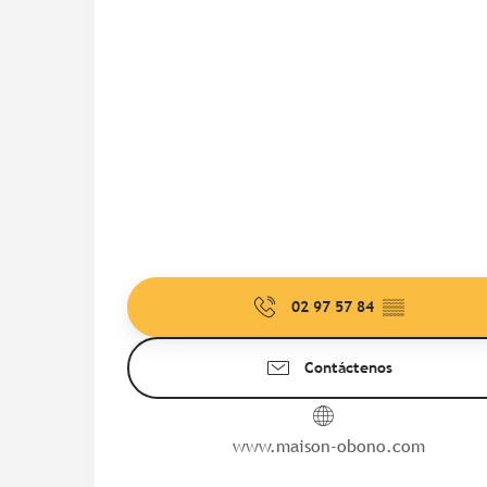
02 97 57 84
▒▒
Contáctenos
www.maison-obono.com