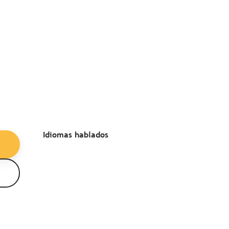
Idiomas hablados
Idiomas hablados