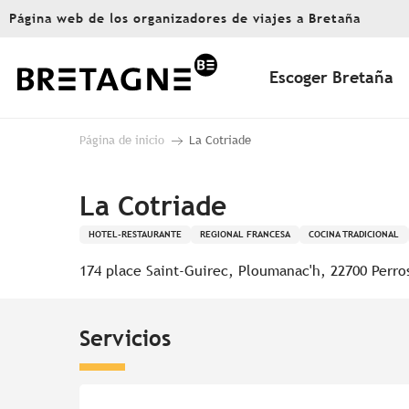
Aller
Página web de los organizadores de viajes a Bretaña
au
contenu
principal
Escoger Bretaña
Página de inicio
La Cotriade
La Cotriade
HOTEL-RESTAURANTE
REGIONAL FRANCESA
COCINA TRADICIONAL
174 place Saint-Guirec, Ploumanac'h, 22700 Perro
Servicios