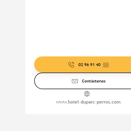
02 96 91 40
▒▒
Contáctenos
www.hotel-duparc-perros.com