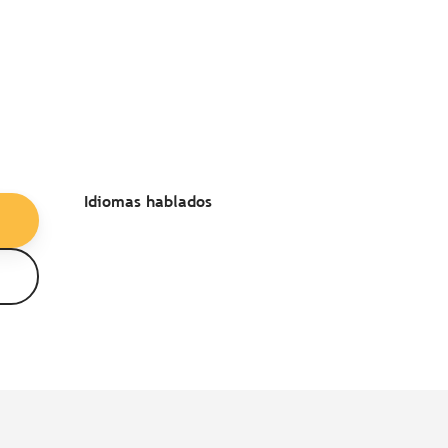
Idiomas hablados
Idiomas hablados