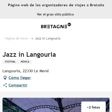
Aller
Página web de los organizadores de viajes a Bretaña
au
contenu
Ver el gran sitio público
principal
Página de inicio
Jazz in Langourla
Jazz in Langourla
FESTIVAL
MÚSICA
Langourla, 22330 Le Mené
Cómo llegar
Compartir
+2 fotos