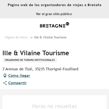
Aller
Página web de los organizadores de viajes a Bretaña
au
contenu
Ver el gran sitio público
principal
Página de inicio
Ille & Vilaine Tourisme
Ille & Vilaine Tourisme
ORGANISMOS DE TURISMO INSTITUCIONALES
7 Avenue de Tizé, 35235 Thorigné-Fouillard
Cómo llegar
Compartir
Horarios y datos de contacto
Horas no resueltas