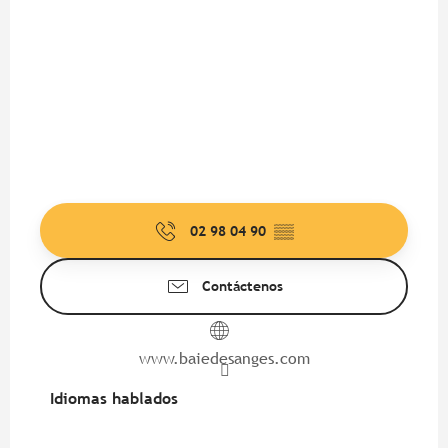
02 98 04 90
▒▒
Contáctenos
www.baiedesanges.com
Idiomas hablados
Idiomas hablados