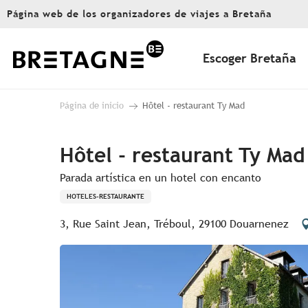
Aller
Página web de los organizadores de viajes a Bretaña
au
contenu
principal
Escoger Bretaña
Página de inicio
Hôtel - restaurant Ty Mad
Hôtel - restaurant Ty Mad
Parada artística en un hotel con encanto
HOTELES-RESTAURANTE
3, Rue Saint Jean, Tréboul, 29100 Douarnenez