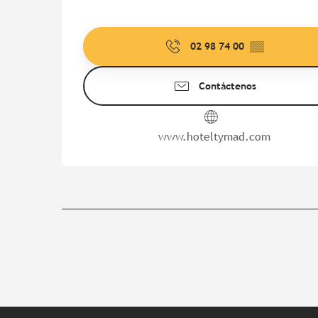
02 98 74 00
▒▒
Contáctenos
www.hoteltymad.com