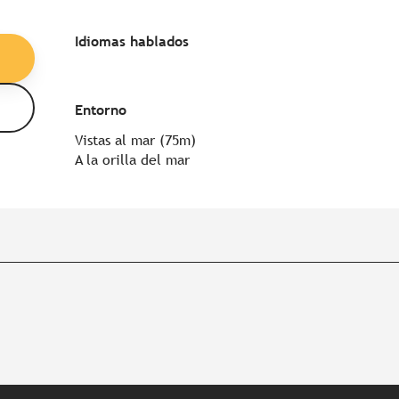
Idiomas hablados
Idiomas hablados
Entorno
Entorno
Vistas al mar
(75m)
A la orilla del mar