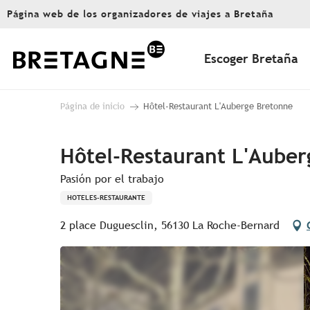
Aller
Página web de los organizadores de viajes a Bretaña
au
contenu
principal
Escoger Bretaña
Página de inicio
Hôtel-Restaurant L'Auberge Bretonne
Hôtel-Restaurant L'Aube
Pasión por el trabajo
HOTELES-RESTAURANTE
2 place Duguesclin, 56130 La Roche-Bernard