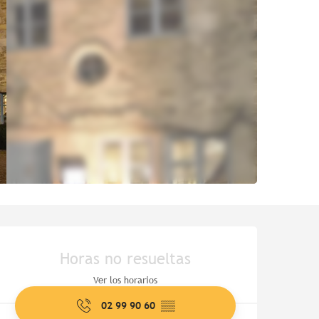
Horarios y datos de contac
Horas no resueltas
Ver los horarios
02 99 90 60
▒▒