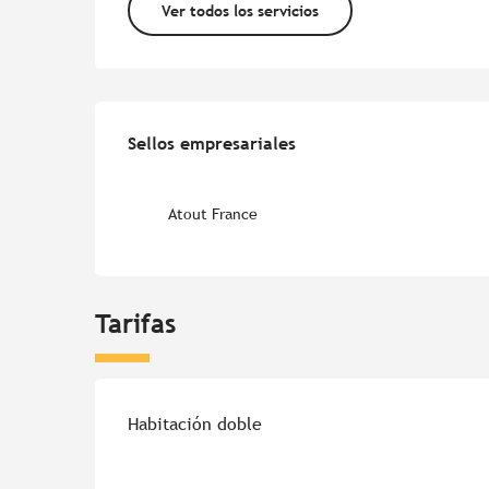
Ver todos los servicios
Oferta de prestacion
Sellos empresariales
Sellos empresariales
Atout France
Tarifas
Habitación doble