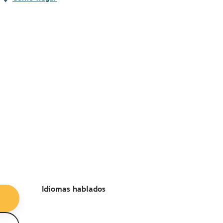
Idiomas hablados
Idiomas hablados