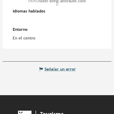
www.hotel-brest-amiraute.com
Idiomas hablados
Idiomas hablados
Entorno
Entorno
En el centro
Señalar un error