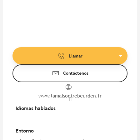
Llamar
Contáctenos
www.lamaisontrebeurden.fr
Idiomas hablados
Idiomas hablados
Entorno
Entorno