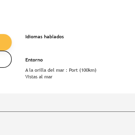
Idiomas hablados
Idiomas hablados
Entorno
Entorno
A la orilla del mar :
Port
(100km)
Vistas al mar