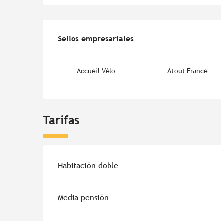
Oferta de prestacion
Sellos empresariales
Sellos empresariales
Accueil Vélo
Atout France
Tarifas
Habitación doble
Media pensión