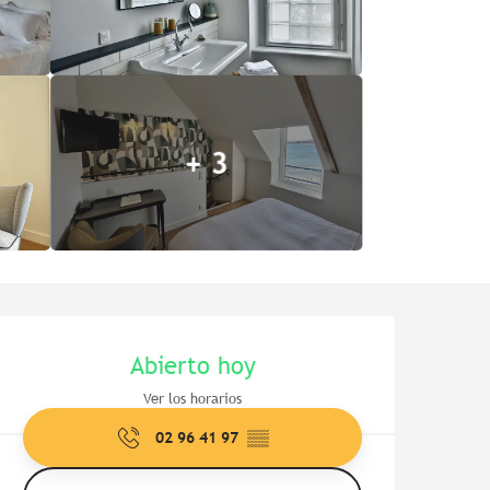
+ 3
Horarios y datos de contac
Abierto hoy
Ver los horarios
02 96 41 97
▒▒