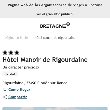
Aller
Página web de los organizadores de viajes a Bretaña
au
contenu
Ver el gran sitio público
principal
Página de inicio
Hôtel Manoir de Rigourdaine
Hôtel Manoir de Rigourdaine
Un carácter precioso
HOTELES
Rigourdaine, 22490 Plouër-sur-Rance
Cómo llegar
Compartir