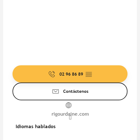
02 96 86 89
▒▒
Contáctenos
rigourdaine.com
Idiomas hablados
Idiomas hablados