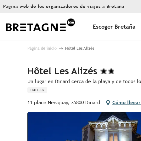
Aller
Página web de los organizadores de viajes a Bretaña
au
contenu
principal
Escoger Bretaña
Página de inicio
Hôtel Les Alizés
Hôtel Les Alizés
Un lugar en Dinard cerca de la playa y de todos lo
HOTELES
11 place Newquay, 35800 Dinard
Cómo llegar