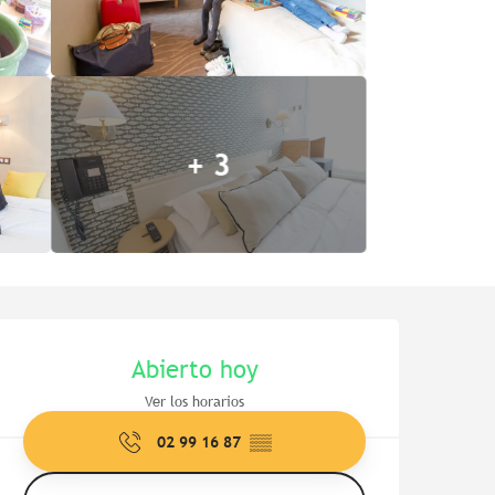
+ 3
Horarios y datos de contac
Abierto hoy
Ver los horarios
02 99 16 87
▒▒