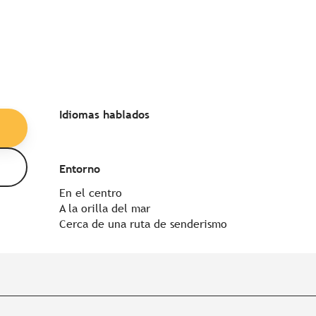
Idiomas hablados
Idiomas hablados
Entorno
Entorno
En el centro
A la orilla del mar
Cerca de una ruta de senderismo