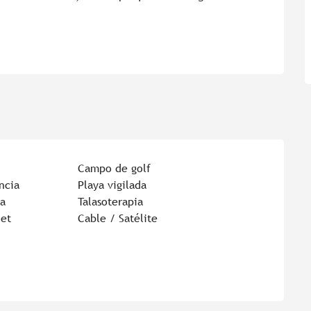
Campo de golf
ancia
Playa vigilada
a
Talasoterapia
net
Cable / Satélite