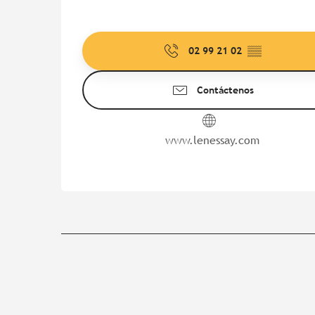
02 99 21 02
▒▒
Contáctenos
www.lenessay.com