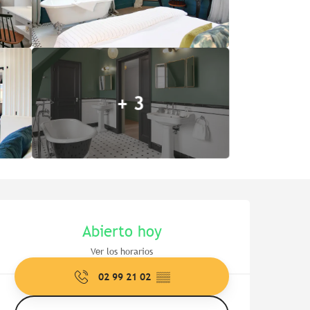
+ 3
Horarios y datos de contac
Abierto hoy
Ver los horarios
02 99 21 02
▒▒