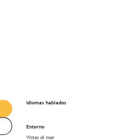
Idiomas hablados
Idiomas hablados
Entorno
Entorno
Vistas al mar