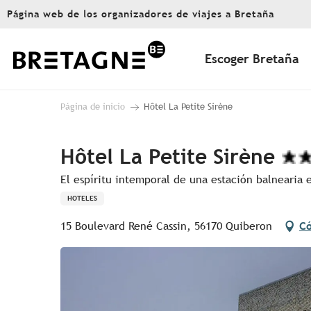
Aller
Página web de los organizadores de viajes a Bretaña
au
contenu
principal
Escoger Bretaña
Página de inicio
Hôtel La Petite Sirène
Hôtel La Petite Sirène
El espíritu intemporal de una estación balnearia
HOTELES
15 Boulevard René Cassin, 56170 Quiberon
Có