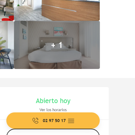
+ 1
Horarios y datos de contac
Abierto hoy
Ver los horarios
02 97 50 17
▒▒