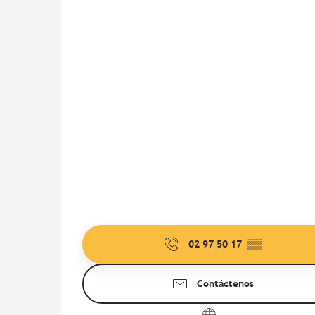
02 97 50 17
▒▒
Contáctenos