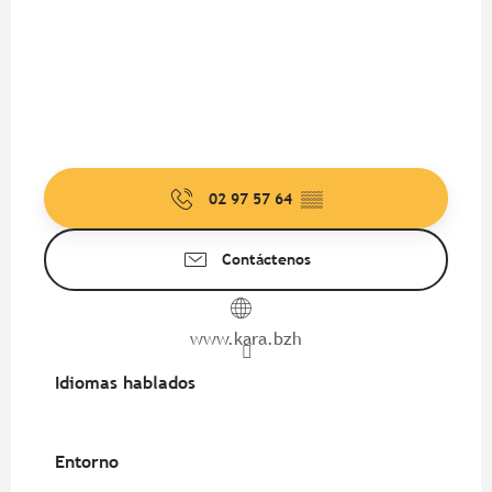
02 97 57 64
▒▒
Contáctenos
www.kara.bzh
Idiomas hablados
Idiomas hablados
Entorno
Entorno