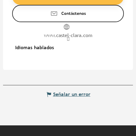
Contáctenos
www.castel-clara.com
Idiomas hablados
Idiomas hablados
Señalar un error