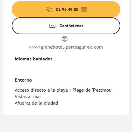
02 96 49 80
▒▒
Contáctenos
www.grandhotel-perrosguirec.com
Idiomas hablados
Idiomas hablados
Entorno
Entorno
Acceso directo a la playa :
Plage de Trestraou
Vistas al mar
Afueras de la ciudad