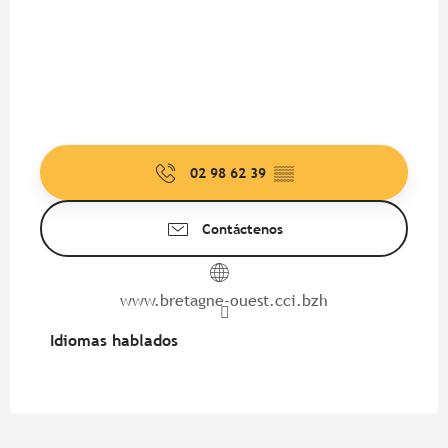
02 98 62 39
▒▒
Contáctenos
www.bretagne-ouest.cci.bzh
Idiomas hablados
Idiomas hablados