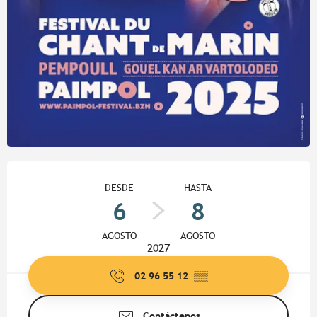
Horarios y datos de contacto
DESDE
HASTA
6
8
AGOSTO
AGOSTO
2027
02 96 55 12
▒▒
Contáctenos