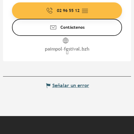
02 96 55 12
▒▒
Contáctenos
paimpol-festival.bzh
Señalar un error