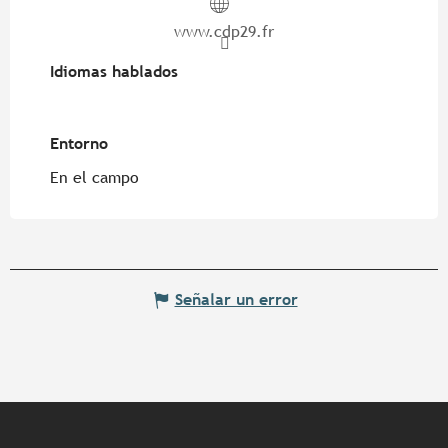
www.cdp29.fr
Idiomas hablados
Idiomas hablados
Entorno
Entorno
En el campo
Señalar un error