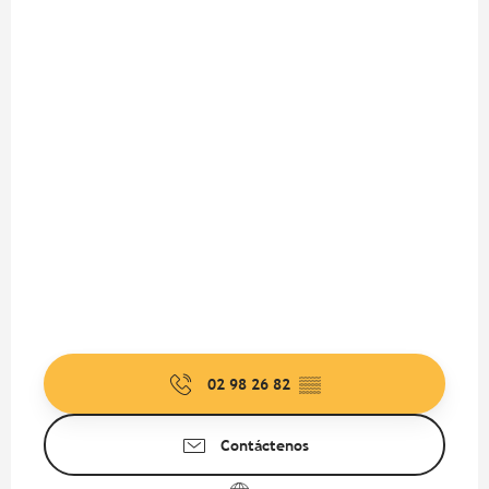
02 98 26 82
▒▒
Contáctenos