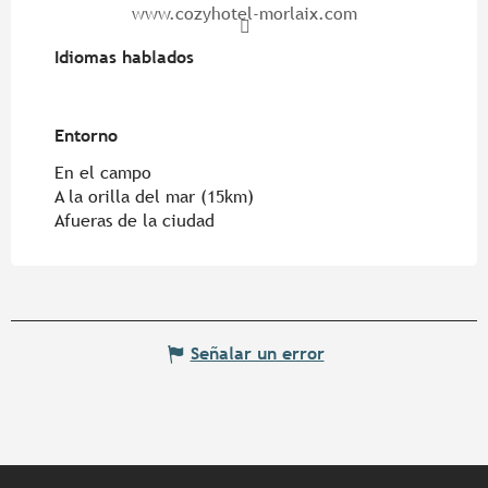
www.cozyhotel-morlaix.com
Idiomas hablados
Idiomas hablados
Entorno
Entorno
En el campo
A la orilla del mar
(15km)
Afueras de la ciudad
Señalar un error