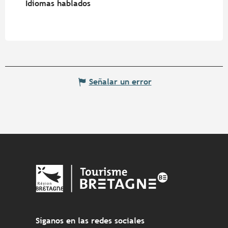
Idiomas hablados
Idiomas hablados
Señalar un error
Síganos en las redes sociales