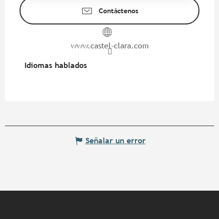
Contáctenos
www.castel-clara.com
Idiomas hablados
Idiomas hablados
Señalar un error