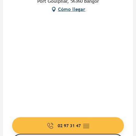
Port Goulphar, 56360 Bangor
Cómo llegar
02 97 31 47
▒▒