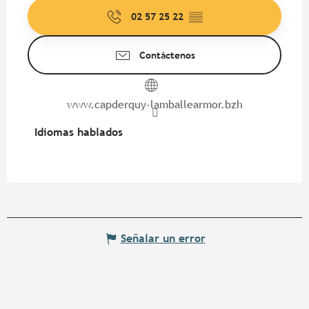
02 57 25 22
▒▒
Contáctenos
www.capderquy-lamballearmor.bzh
Idiomas hablados
Idiomas hablados
Señalar un error