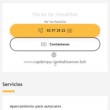
Horarios y datos de contacto
Horas no resueltas
Ver los horarios
02 57 25 22
▒▒
Contáctenos
www.capderquy-lamballearmor.bzh
Servicios
Aparcamiento para autocares