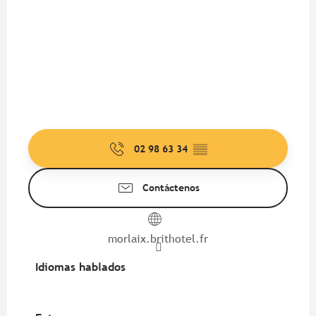
02 98 63 34
▒▒
Contáctenos
morlaix.brithotel.fr
Idiomas hablados
Idiomas hablados