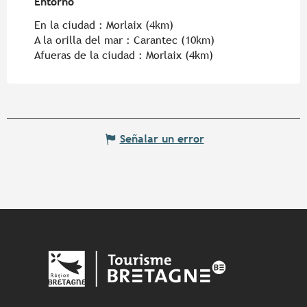
Entorno
Entorno
En la ciudad :
Morlaix
(4km)
A la orilla del mar :
Carantec
(10km)
Afueras de la ciudad :
Morlaix
(4km)
Señalar un error