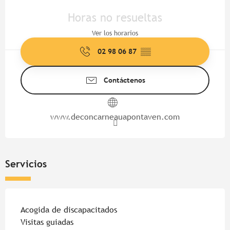
Horarios y datos de contacto
Horas no resueltas
Ver los horarios
02 98 06 87
▒▒
Contáctenos
www.deconcarneauapontaven.com
Servicios
Acogida de discapacitados
Visitas guiadas