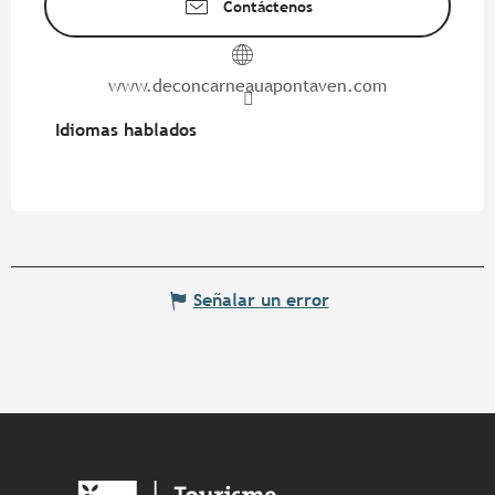
Contáctenos
www.deconcarneauapontaven.com
Idiomas hablados
Idiomas hablados
Señalar un error